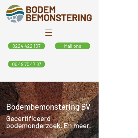
0224 422 107
Mail ons
06 49 75 47 87
Bodembemonstering BV
Gecertificeerd
bodemonderzoek. En meer.